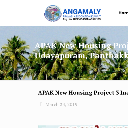
Ho
APAK New Housing Proj
Udayapuram, Panthakka
APAK New Housing Project 3 In
March 24, 2019