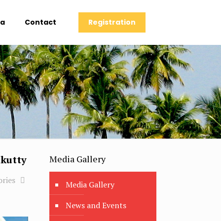
Registration
ia
Contact
ukutty
Media Gallery
ories
Media Gallery
News and Events