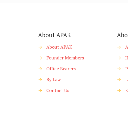
About APAK
Abo
→
About APAK
→
A
→
Founder Members
→
H
→
Office Bearers
→
P
→
By Law
→
L
→
Contact Us
→
E