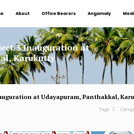
me
About
Office Bearers
Angamaly
Med
ect 3 Inauguration at
l, Karukutty
auguration at Udayapuram, Panthakkal, Kar
Tags
Categ