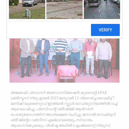
ആഘോഷിച്ചു.
January 23, 2023
അങ്കമാലി പ്രവാസി അസോസിയേഷൻ കുവൈറ്റ്(APAK
)ക്രിസ്മസ് ന്യൂ ഇയർ 2023 ജനുവരി 12 വ്യഴാഴ്ച്ച വൈകീട്ട് 7
മണിക്ക് യുണൈറ്റഡ് ഇന്ത്യൻ സ്കൂൾ ഓഡിറ്റോറിയത്തിൽ വച്ച്
ആഘോഷിച്ചു. പ്രസിഡന്റ് ശ്രീ.ജിമ്മി ആൻറണി
പൊതുയോഗത്തിന് അധ്യക്ഷത വഹിച്ചു. ജനറൽ സെക്രട്ടറി
ശ്രീ ജിന്റോ വര്ഗീസ് എല്ലാവരെയും സ്വഗതം
ആശംസിക്കുകയും, വിശിഷ്ട അഥിതി (ഏഷ്യനെറ്റ്‌ ന്യൂസ്,