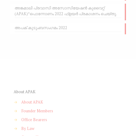
അങ്കമാലി പ്രവാസി അസോസിയേഷൻ കുവൈറ്റ്
(APAK)*പൊന്നോണം 2022 ഫ്ളയർ പ്രകാശനം ചെയ്തു.
അപക് കുടുംബസംഗമം 2022
About APAK
→
About APAK
→
Founder Members
→
Office Bearers
→
By Law